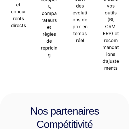
et
des
vos
s,
concur
évoluti
outils
compa
rents
ons de
(BI,
rateurs
directs
prix en
CRM,
et
temps
ERP) et
règles
réel
recom
de
mandat
repricin
ions
g
d’ajuste
ments
Nos partenaires
Compétitivité