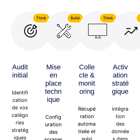
Think
Build
Think
Audit
Mise
Colle
Activ
initial
en
cte &
ation
place
monit
straté
techn
oring
gique
Identifi
ique
cation
de vos
Récupé
intégra
catégo
ration
tion
Config
ries
automa
des
uration
stratég
tisée et
donnée
des
iques
suivi
s dans
scraper