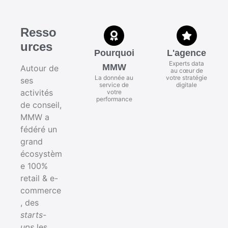
Resso
urces
Pourquoi
L'agence
Experts data
MMW
Autour de
au cœur de
La donnée au
votre stratégie
ses
service de
digitale
activités
votre
performance
de conseil,
MMW a
fédéré un
grand
écosystèm
e 100%
retail & e-
commerce
, des
starts-
ups
les