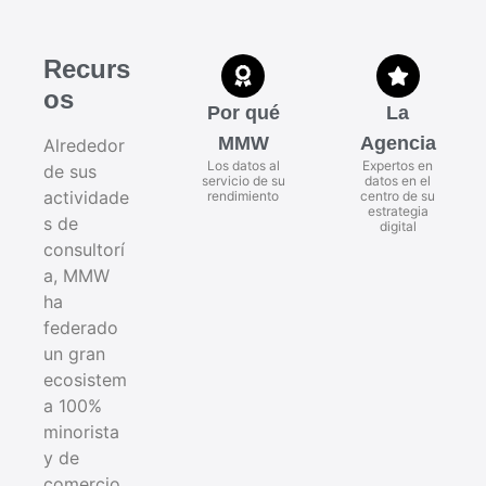
Recurs
os
Por qué
La
MMW
Agencia
Alrededor
Los datos al
Expertos en
de sus
servicio de su
datos en el
actividade
rendimiento
centro de su
estrategia
s de
digital
consultorí
a, MMW
ha
federado
un gran
ecosistem
a 100%
minorista
y de
comercio